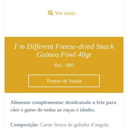
Ver mais
I´m Different Freeze-dried Snack
Guinea Fowl 40gr
Ref.: 880
Pontos de Venda
Alimento complementar desidratado a frio para
cães e gatos de todas as raças e idades.
Composição:
Carne fresca de galinha d’angola